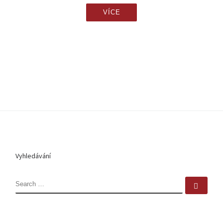
VÍCE
Vyhledávání
SEARCH
Sear